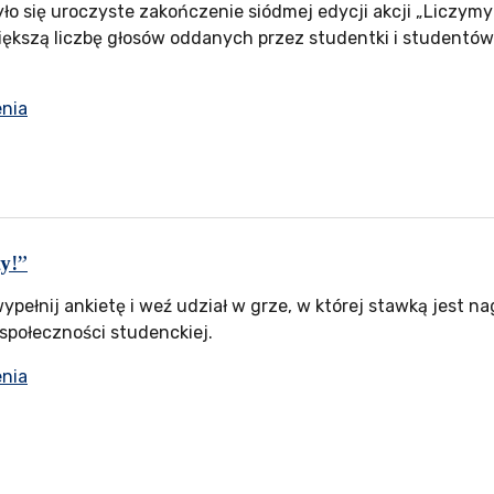
yło się uroczyste zakończenie siódmej edycji akcji „Liczymy 
iększą liczbę głosów oddanych przez studentki i studentó
enia
y!”
ypełnij ankietę i weź udział w grze, w której stawką jest 
j społeczności studenckiej.
enia