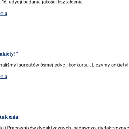
16. edycji badania jakości kształcenia.
enia
nkiety!”
znaliśmy laureatów ósmej edycji konkursu „Liczymy ankiety!
enia
ztałcenia
i i Pracowników dydaktycznych, badawczo-dydaktycznych, 