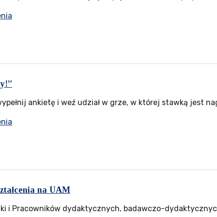
enia
y!”
ypełnij ankietę i weź udział w grze, w której stawką jest n
enia
ształcenia na UAM
i i Pracowników dydaktycznych, badawczo-dydaktycznych, 