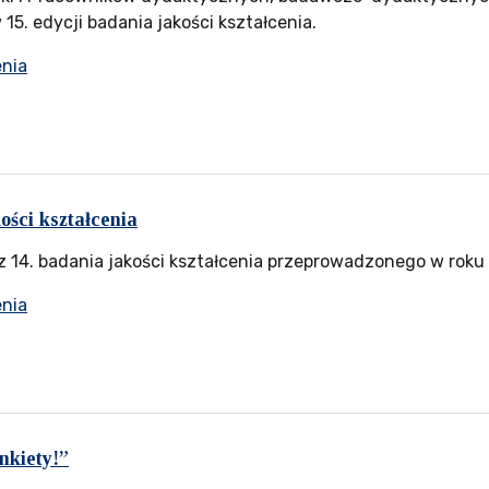
15. edycji badania jakości kształcenia.
enia
ości kształcenia
z 14. badania jakości kształcenia przeprowadzonego w rok
enia
nkiety!”