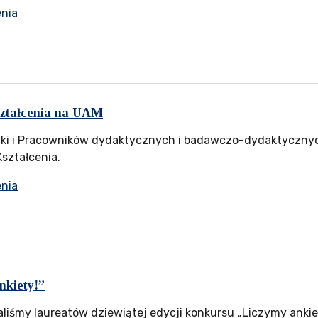
enia
ształcenia na UAM
i i Pracowników dydaktycznych i badawczo-dydaktycznych 
Kształcenia.
enia
nkiety!”
aliśmy laureatów dziewiątej edycji konkursu „Liczymy ankiet