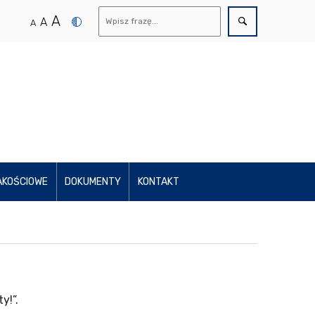
A
A
A
AKOŚCIOWE
DOKUMENTY
KONTAKT
y!”.