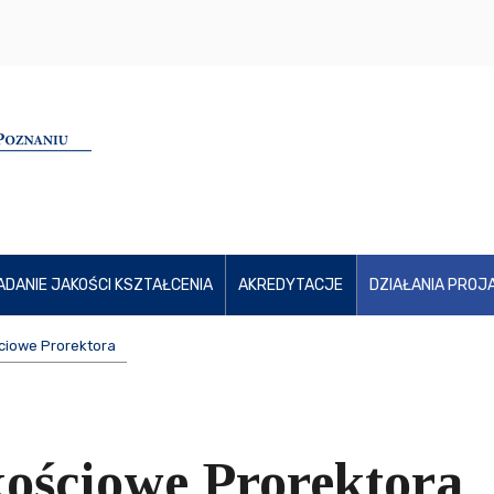
ADANIE JAKOŚCI KSZTAŁCENIA
AKREDYTACJE
DZIAŁANIA PROJ
ciowe Prorektora
ościowe Prorektora