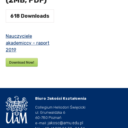
(2MB, PDF)
618
Downloads
Nauczyciele
akademiccy – raport
2019
Download Now!
Biuro Jakości Kształcenia
Collegium Heliodori Święcicki
ul. Grunwaldzka 6
60-780 Poznań
jakosc@amu.edu.pl
e-mail: