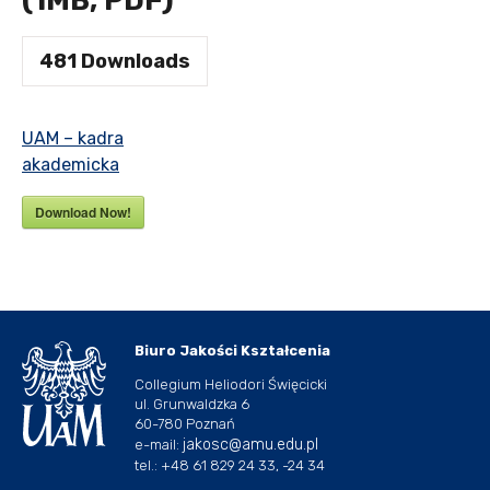
(1MB, PDF)
481
Downloads
UAM – kadra
akademicka
Download Now!
Biuro Jakości Kształcenia
Collegium Heliodori Święcicki
ul. Grunwaldzka 6
60-780 Poznań
jakosc@amu.edu.pl
e-mail:
tel.: +48 61 829 24 33, -24 34